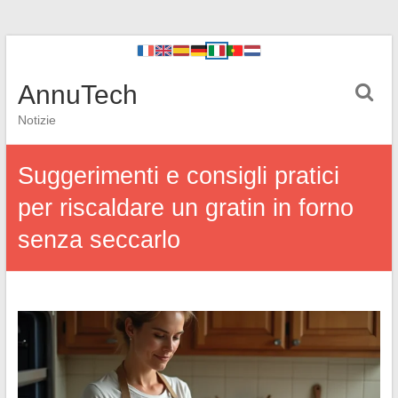
AnnuTech
Notizie
Suggerimenti e consigli pratici
per riscaldare un gratin in forno
senza seccarlo