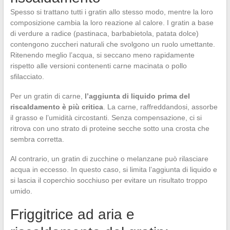
Spesso si trattano tutti i gratin allo stesso modo, mentre la loro
composizione cambia la loro reazione al calore. I gratin a base
di verdure a radice (pastinaca, barbabietola, patata dolce)
contengono zuccheri naturali che svolgono un ruolo umettante.
Ritenendo meglio l’acqua, si seccano meno rapidamente
rispetto alle versioni contenenti carne macinata o pollo
sfilacciato.
Per un gratin di carne,
l’aggiunta di liquido prima del
riscaldamento è più critica
. La carne, raffreddandosi, assorbe
il grasso e l’umidità circostanti. Senza compensazione, ci si
ritrova con uno strato di proteine secche sotto una crosta che
sembra corretta.
Al contrario, un gratin di zucchine o melanzane può rilasciare
acqua in eccesso. In questo caso, si limita l’aggiunta di liquido e
si lascia il coperchio socchiuso per evitare un risultato troppo
umido.
Friggitrice ad aria e