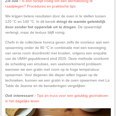
Zie ook :
Is een recept nodig om een dermatoloog te
raadplegen? Procedures en praktische tips
We krijgen betere resultaten door de oven in te stellen tussen
120 °C en 140 °C. In dit bereik
dringt de warmte geleidelijk
door zonder het oppervlak uit te drogen
. De opwarmtijd
verlengt, maar de textuur blijft romig.
Chefs in de collectieve horeca geven zelfs de voorkeur aan een
opwarming onder de 80 °C in combinatie met een toevoeging
van verse room doordrenkt met kruiden, volgens een enquête
van de UMIH gepubliceerd eind 2025. Deze methode voorkomt
de scheiding van emulsies, een veelvoorkomend probleem
wanneer we een gratin met room op te hoge temperatuur
opwarmen. Voor degenen die dieper willen ingaan op de
technieken, kunnen we een gratin in de oven opwarmen met La
Table de Jeanne en de benaderingen vergelijken.
Ook interessant :
Tips en trucs voor een gelukkig gezinsleven
in het dagelijks leven