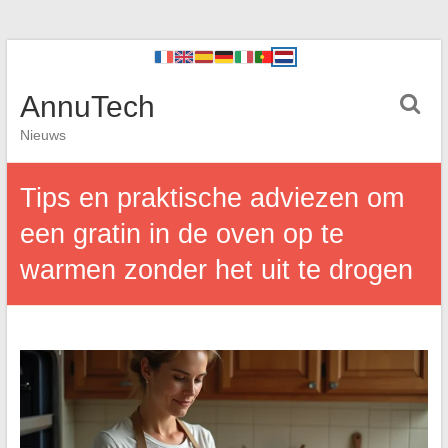
AnnuTech
Nieuws
Tips en praktische adviezen om
een gratin in de oven op te
warmen zonder het uit te drogen