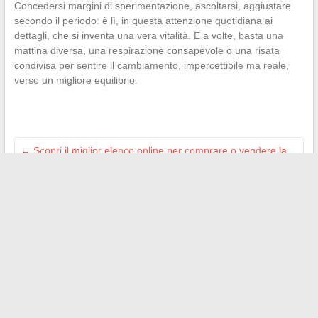
Concedersi margini di sperimentazione, ascoltarsi, aggiustare
secondo il periodo: è lì, in questa attenzione quotidiana ai
dettagli, che si inventa una vera vitalità. E a volte, basta una
mattina diversa, una respirazione consapevole o una risata
condivisa per sentire il cambiamento, impercettibile ma reale,
verso un migliore equilibrio.
←
Scopri il miglior elenco online per comprare o vendere la
tua auto
Suggerimenti e consigli pratici per riscaldare un gratin in
forno senza seccarlo
→
Search