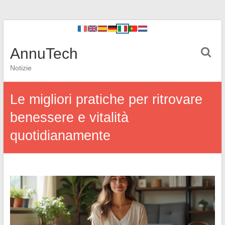
AnnuTech
Notizie
Le migliori pratiche per ritrovare
benessere e vitalità
quotidianamente