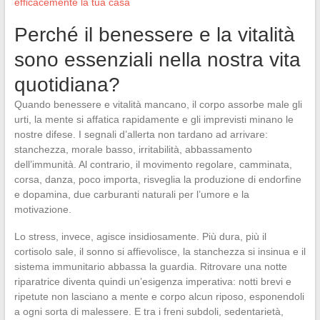
efficacemente la tua casa
Perché il benessere e la vitalità
sono essenziali nella nostra vita
quotidiana?
Quando benessere e vitalità mancano, il corpo assorbe male gli
urti, la mente si affatica rapidamente e gli imprevisti minano le
nostre difese. I segnali d’allerta non tardano ad arrivare:
stanchezza, morale basso, irritabilità, abbassamento
dell’immunità. Al contrario, il movimento regolare, camminata,
corsa, danza, poco importa, risveglia la produzione di endorfine
e dopamina, due carburanti naturali per l’umore e la
motivazione.
Lo stress, invece, agisce insidiosamente. Più dura, più il
cortisolo sale, il sonno si affievolisce, la stanchezza si insinua e il
sistema immunitario abbassa la guardia. Ritrovare una notte
riparatrice diventa quindi un’esigenza imperativa: notti brevi e
ripetute non lasciano a mente e corpo alcun riposo, esponendoli
a ogni sorta di malessere. E tra i freni subdoli, sedentarietà,