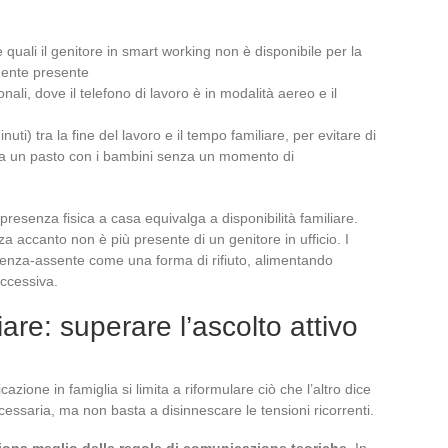
 quali il genitore in smart working non è disponibile per la
mente presente
ali, dove il telefono di lavoro è in modalità aereo e il
nuti) tra la fine del lavoro e il tempo familiare, per evitare di
a un pasto con i bambini senza un momento di
presenza fisica a casa equivalga a disponibilità familiare.
a accanto non è più presente di un genitore in ufficio. I
senza-assente come una forma di rifiuto, alimentando
eccessiva.
re: superare l’ascolto attivo
zione in famiglia si limita a riformulare ciò che l’altro dice
cessaria, ma non basta a disinnescare le tensioni ricorrenti.
iona meglio delle regole di comunicazione teoriche
. In