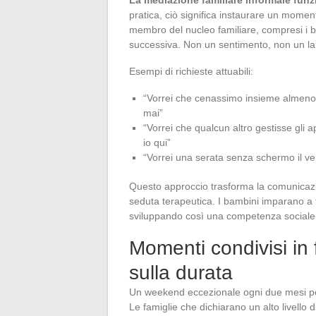
pratica, ciò significa instaurare un moment
membro del nucleo familiare, compresi i b
successiva. Non un sentimento, non un lam
Esempi di richieste attuabili:
“Vorrei che cenassimo insieme almeno 
mai”
“Vorrei che qualcun altro gestisse gli 
io qui”
“Vorrei una serata senza schermo il ven
Questo approccio trasforma la comunicazi
seduta terapeutica. I bambini imparano a f
sviluppando così una competenza sociale
Momenti condivisi in f
sulla durata
Un weekend eccezionale ogni due mesi pe
Le famiglie che dichiarano un alto livello