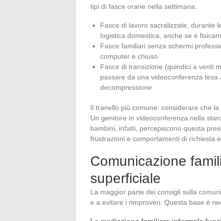
tipi di fasce orarie nella settimana:
Fasce di lavoro sacralizzate, durante le
logistica domestica, anche se è fisica
Fasce familiari senza schermi profession
computer è chiuso
Fasce di transizione (quindici a venti mi
passare da una videoconferenza tesa 
decompressione
Il tranello più comune: considerare che la 
Un genitore in videoconferenza nella stanz
bambini, infatti, percepiscono questa pre
frustrazioni e comportamenti di richiesta 
Comunicazione familia
superficiale
La maggior parte dei consigli sulla comunica
e a evitare i rimproveri. Questa base è ne
La mediazione familiare informale funz