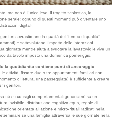
 ma non è l’unico leva. Il tragitto scolastico, la
zione serale: ognuno di questi momenti può diventare uno
strazioni digitali.
enitori sovrastimano la qualità del “tempo di qualità”
ammati) e sottovalutano l’impatto delle interazioni
 giornata mentre aiuta a svuotare la lavastoviglie vive un
ioco da tavolo imposto una domenica pomeriggio.
o la quotidianità contiene punti di ancoraggio
 le attività: fissare due o tre appuntamenti familiari non
momento di lettura, una passeggiata) è sufficiente a creare
 i genitori.
asa né su consigli comportamentali generici né su un
tura invisibile: distribuzione cognitiva equa, regole di
cazione orientata all’azione e micro-rituali radicati nella
terminare se una famiglia attraversa le sue giornate nella