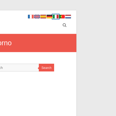
orno
Search