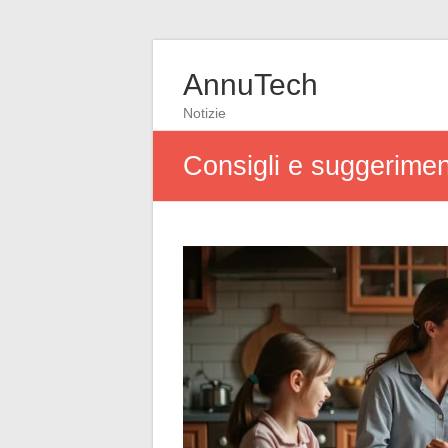
AnnuTech
Notizie
Consigli e suggeriment