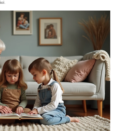
ici
.