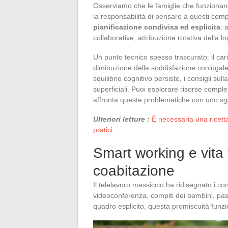
Osserviamo che le famiglie che funzionano
la responsabilità di pensare a questi comp
pianificazione condivisa ed esplicita
: 
collaborative, attribuzione rotativa della l
Un punto tecnico spesso trascurato: il ca
diminuzione della soddisfazione coniugale 
squilibrio cognitivo persiste, i consigli s
superficiali. Puoi esplorare risorse comp
affronta queste problematiche con uno sg
Ulteriori letture :
È necessaria una ricett
pratici
Smart working e vita f
coabitazione
Il telelavoro massiccio ha ridisegnato i conf
videoconferenza, compiti dei bambini, past
quadro esplicito, questa promiscuità funzio