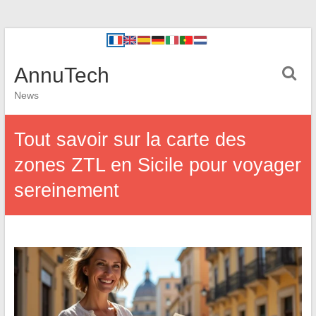
AnnuTech
News
Tout savoir sur la carte des
zones ZTL en Sicile pour voyager
sereinement