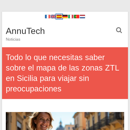
AnnuTech
Noticias
Todo lo que necesitas saber
sobre el mapa de las zonas ZTL
en Sicilia para viajar sin
preocupaciones