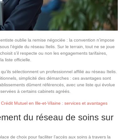
dentiste oublie la remise négociée : la convention n’impose
s l’égide du réseau Itelis. Sur le terrain, tout ne se joue
choisit s’il respecte ou non les engagements tarifaires,
iste officielle.
u’ils sélectionnent un professionnel affilié au réseau Itelis.
ionnels, simplicité des démarches : ces avantages sont
ablissements dûment référencés, avec une liste qui évolue
servées à certains cabinets agréés.
 Crédit Mutuel en Ille-et-Vilaine : services et avantages
nement du réseau de soins sur
 place de choix pour faciliter l’accès aux soins à travers la