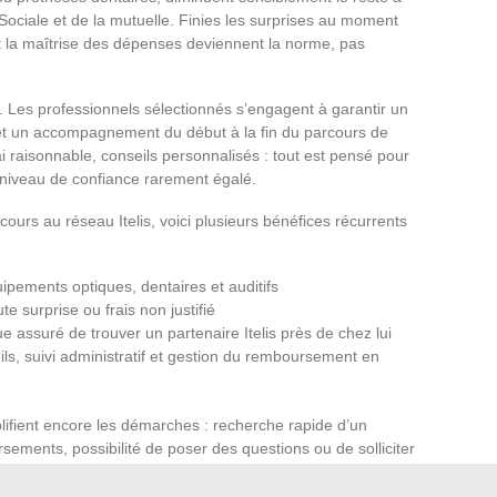
 Sociale et de la mutuelle. Finies les surprises au moment
et la maîtrise des dépenses deviennent la norme, pas
é. Les professionnels sélectionnés s’engagent à garantir un
et un accompagnement du début à la fin du parcours de
ai raisonnable, conseils personnalisés : tout est pensé pour
 un niveau de confiance rarement égalé.
ours au réseau Itelis, voici plusieurs bénéfices récurrents
ipements optiques, dentaires et auditifs
oute surprise ou frais non justifié
 assuré de trouver un partenaire Itelis près de chez lui
ls, suivi administratif et gestion du remboursement en
mplifient encore les démarches : recherche rapide d’un
rsements, possibilité de poser des questions ou de solliciter
ce personnel.