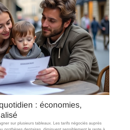
quotidien : économies,
alisé
gagner sur plusieurs tableaux. Les tarifs négociés auprès
 ou prothèses dentaires, diminuent sensiblement le reste à