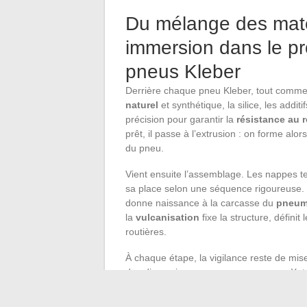
Du mélange des matéri
immersion dans le pr
pneus Kleber
Derrière chaque pneu Kleber, tout comme
naturel
et synthétique, la silice, les addi
précision pour garantir la
résistance au 
prêt, il passe à l’extrusion : on forme alo
du pneu.
Vient ensuite l’assemblage. Les nappes tex
sa place selon une séquence rigoureuse. L
donne naissance à la carcasse du
pneum
la
vulcanisation
fixe la structure, défini
routières.
À chaque étape, la vigilance reste de mise
des dimensions, examens par rayons X, tes
crible avant d’être validé, conformément
bien aux pneus de tourisme qu’aux modèl