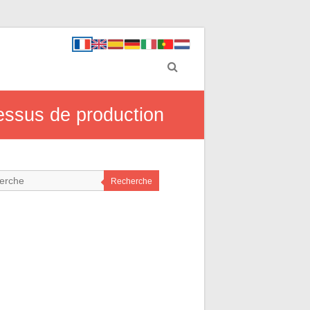
essus de production
Recherche