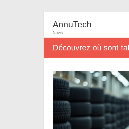
AnnuTech
News
Découvrez où sont fab