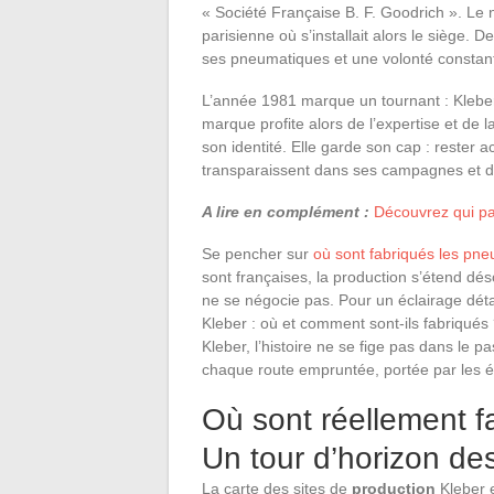
« Société Française B. F. Goodrich ». Le 
parisienne où s’installait alors le siège.
ses pneumatiques et une volonté constan
L’année 1981 marque un tournant : Kleber 
marque profite alors de l’expertise et de 
son identité. Elle garde son cap : rester a
transparaissent dans ses campagnes et dan
A lire en complément :
Découvrez qui pa
Se pencher sur
où sont fabriqués les pne
sont françaises, la production s’étend dés
ne se négocie pas. Pour un éclairage détail
Kleber : où et comment sont-ils fabriqués
Kleber, l’histoire ne se fige pas dans le p
chaque route empruntée, portée par les évo
Où sont réellement f
Un tour d’horizon des
La carte des sites de
production
Kleber e