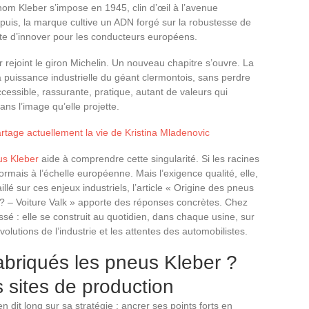
nom Kleber s’impose en 1945, clin d’œil à l’avenue
 Depuis, la marque cultive un ADN forgé sur la robustesse de
te d’innover pour les conducteurs européens.
rejoint le giron Michelin. Un nouveau chapitre s’ouvre. La
la puissance industrielle du géant clermontois, sans perdre
ccessible, rassurante, pratique, autant de valeurs qui
s l’image qu’elle projette.
rtage actuellement la vie de Kristina Mladenovic
us Kleber
aide à comprendre cette singularité. Si les racines
ormais à l’échelle européenne. Mais l’exigence qualité, elle,
lé sur ces enjeux industriels, l’article « Origine des pneus
 ? – Voiture Valk » apporte des réponses concrètes. Chez
assé : elle se construit au quotidien, dans chaque usine, sur
lutions de l’industrie et les attentes des automobilistes.
abriqués les pneus Kleber ?
 sites de production
n dit long sur sa stratégie : ancrer ses points forts en