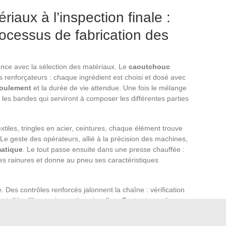
aux à l’inspection finale :
ocessus de fabrication des
nce avec la sélection des matériaux. Le
caoutchouc
tifs renforçateurs : chaque ingrédient est choisi et dosé avec
roulement
et la durée de vie attendue. Une fois le mélange
rs les bandes qui serviront à composer les différentes parties
tiles, tringles en acier, ceintures, chaque élément trouve
e geste des opérateurs, allié à la précision des machines,
atique
. Le tout passe ensuite dans une presse chauffée :
t les rainures et donne au pneu ses caractéristiques
. Des contrôles renforcés jalonnent la chaîne : vérification
t d’équilibrage, inspection visuelle… Tout est passé au
 aux normes européennes. Ce protocole s’applique aussi
es agricoles conçus à Montceau-les-Mines. Avec ce niveau