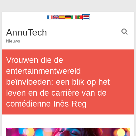
AnnuTech
Nieuws
Vrouwen die de
entertainmentwereld
beïnvloeden: een blik op het
leven en de carrière van de
comédienne Inès Reg