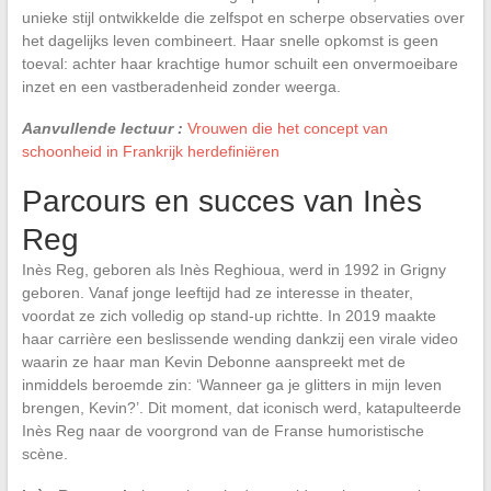
unieke stijl ontwikkelde die zelfspot en scherpe observaties over
het dagelijks leven combineert. Haar snelle opkomst is geen
toeval: achter haar krachtige humor schuilt een onvermoeibare
inzet en een vastberadenheid zonder weerga.
Aanvullende lectuur :
Vrouwen die het concept van
schoonheid in Frankrijk herdefiniëren
Parcours en succes van Inès
Reg
Inès Reg, geboren als Inès Reghioua, werd in 1992 in Grigny
geboren. Vanaf jonge leeftijd had ze interesse in theater,
voordat ze zich volledig op stand-up richtte. In 2019 maakte
haar carrière een beslissende wending dankzij een virale video
waarin ze haar man Kevin Debonne aanspreekt met de
inmiddels beroemde zin: ‘Wanneer ga je glitters in mijn leven
brengen, Kevin?’. Dit moment, dat iconisch werd, katapulteerde
Inès Reg naar de voorgrond van de Franse humoristische
scène.