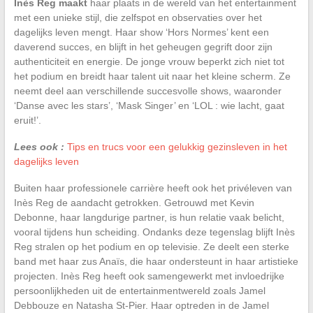
Inès Reg maakt
haar plaats in de wereld van het entertainment
met een unieke stijl, die zelfspot en observaties over het
dagelijks leven mengt. Haar show ‘Hors Normes’ kent een
daverend succes, en blijft in het geheugen gegrift door zijn
authenticiteit en energie. De jonge vrouw beperkt zich niet tot
het podium en breidt haar talent uit naar het kleine scherm. Ze
neemt deel aan verschillende succesvolle shows, waaronder
‘Danse avec les stars’, ‘Mask Singer’ en ‘LOL : wie lacht, gaat
eruit!’.
Lees ook :
Tips en trucs voor een gelukkig gezinsleven in het
dagelijks leven
Buiten haar professionele carrière heeft ook het privéleven van
Inès Reg de aandacht getrokken. Getrouwd met Kevin
Debonne, haar langdurige partner, is hun relatie vaak belicht,
vooral tijdens hun scheiding. Ondanks deze tegenslag blijft Inès
Reg stralen op het podium en op televisie. Ze deelt een sterke
band met haar zus Anaïs, die haar ondersteunt in haar artistieke
projecten. Inès Reg heeft ook samengewerkt met invloedrijke
persoonlijkheden uit de entertainmentwereld zoals Jamel
Debbouze en Natasha St-Pier. Haar optreden in de Jamel