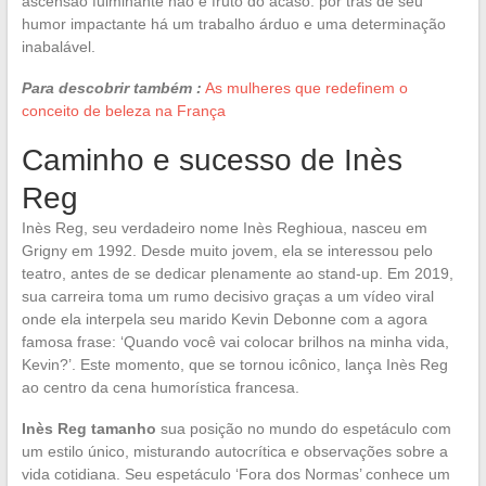
ascensão fulminante não é fruto do acaso: por trás de seu
humor impactante há um trabalho árduo e uma determinação
inabalável.
Para descobrir também :
As mulheres que redefinem o
conceito de beleza na França
Caminho e sucesso de Inès
Reg
Inès Reg, seu verdadeiro nome Inès Reghioua, nasceu em
Grigny em 1992. Desde muito jovem, ela se interessou pelo
teatro, antes de se dedicar plenamente ao stand-up. Em 2019,
sua carreira toma um rumo decisivo graças a um vídeo viral
onde ela interpela seu marido Kevin Debonne com a agora
famosa frase: ‘Quando você vai colocar brilhos na minha vida,
Kevin?’. Este momento, que se tornou icônico, lança Inès Reg
ao centro da cena humorística francesa.
Inès Reg tamanho
sua posição no mundo do espetáculo com
um estilo único, misturando autocrítica e observações sobre a
vida cotidiana. Seu espetáculo ‘Fora dos Normas’ conhece um