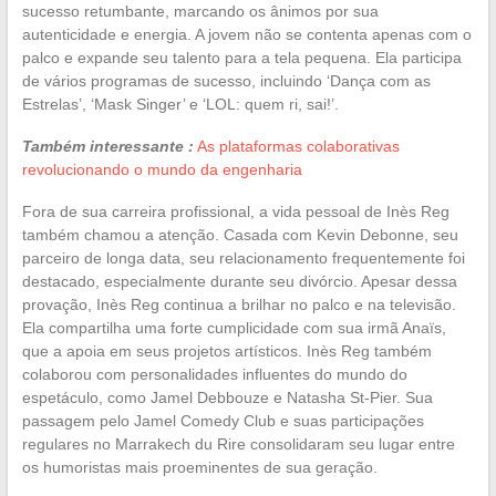
sucesso retumbante, marcando os ânimos por sua
autenticidade e energia. A jovem não se contenta apenas com o
palco e expande seu talento para a tela pequena. Ela participa
de vários programas de sucesso, incluindo ‘Dança com as
Estrelas’, ‘Mask Singer’ e ‘LOL: quem ri, sai!’.
Também interessante :
As plataformas colaborativas
revolucionando o mundo da engenharia
Fora de sua carreira profissional, a vida pessoal de Inès Reg
também chamou a atenção. Casada com Kevin Debonne, seu
parceiro de longa data, seu relacionamento frequentemente foi
destacado, especialmente durante seu divórcio. Apesar dessa
provação, Inès Reg continua a brilhar no palco e na televisão.
Ela compartilha uma forte cumplicidade com sua irmã Anaïs,
que a apoia em seus projetos artísticos. Inès Reg também
colaborou com personalidades influentes do mundo do
espetáculo, como Jamel Debbouze e Natasha St-Pier. Sua
passagem pelo Jamel Comedy Club e suas participações
regulares no Marrakech du Rire consolidaram seu lugar entre
os humoristas mais proeminentes de sua geração.