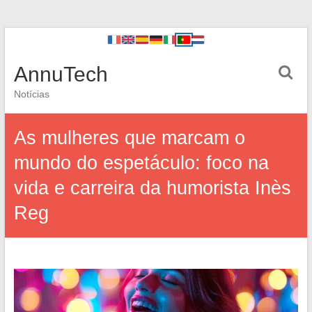
AnnuTech
Notícias
As mulheres que marcam o
mundo do espetáculo: foco na
vida e carreira da humorista Inès
Reg