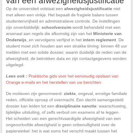
van een afwezigheidsjustificatie
Op de universiteit volstaat een
afwezigheidsjustificatie
niet
met alleen een vinkje. Het bepaalt de fragiele balans tussen
studentenvrijheid en administratieve controle. De instellingen
zijn onverbiddelijk:
schoolverzuim
wordt behandeld met een
arsenaal aan regels die afkomstig zijn van het
Ministerie van
Onderwijs
, en vervolgens verfijnd in het
intern reglement
. De
student moet zich houden aan een strakke timing: binnen 48 uur
melden met een solide dossier, waarin duidelijk de reden van de
afwezigheid, de betrokken data en zijn contactgegevens worden
uitgelegd.
Lees ook :
Praktische gids voor het eenvoudig opslaan van
Orange e-mails en het herstellen van uw berichten
De motieven zijn genormeerd:
ziekte
, ongeval, ernstige familiale
reden, officiële oproep of overmacht. Een slecht samengesteld
dossier kan leiden tot een
disciplinaire sanctie
: waarschuwing,
tijdelijke uitsluiting, of zelfs verbod om examens af te leggen.
Het scheiden van een gerechtvaardigde afwezigheid van een
ongeoorloofde afwezigheid is geen onbenulligheid over de
papierwinkel: het is wat soms het verschil maakt tussen het