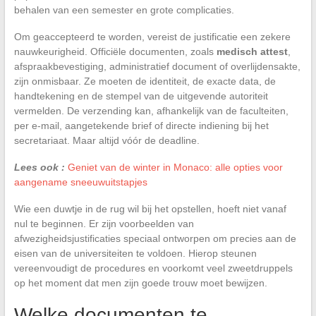
behalen van een semester en grote complicaties.
Om geaccepteerd te worden, vereist de justificatie een zekere
nauwkeurigheid. Officiële documenten, zoals
medisch attest
,
afspraakbevestiging, administratief document of overlijdensakte,
zijn onmisbaar. Ze moeten de identiteit, de exacte data, de
handtekening en de stempel van de uitgevende autoriteit
vermelden. De verzending kan, afhankelijk van de faculteiten,
per e-mail, aangetekende brief of directe indiening bij het
secretariaat. Maar altijd vóór de deadline.
Lees ook :
Geniet van de winter in Monaco: alle opties voor
aangename sneeuwuitstapjes
Wie een duwtje in de rug wil bij het opstellen, hoeft niet vanaf
nul te beginnen. Er zijn voorbeelden van
afwezigheidsjustificaties speciaal ontworpen om precies aan de
eisen van de universiteiten te voldoen. Hierop steunen
vereenvoudigt de procedures en voorkomt veel zweetdruppels
op het moment dat men zijn goede trouw moet bewijzen.
Welke documenten te