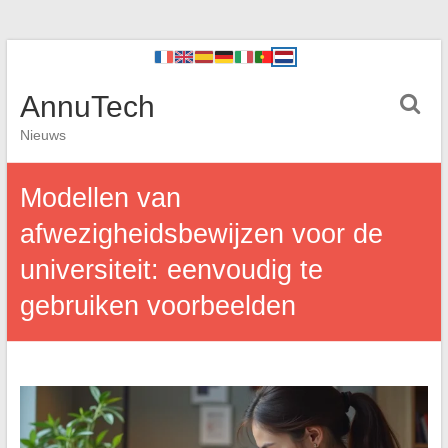
AnnuTech
Nieuws
Modellen van
afwezigheidsbewijzen voor de
universiteit: eenvoudig te
gebruiken voorbeelden