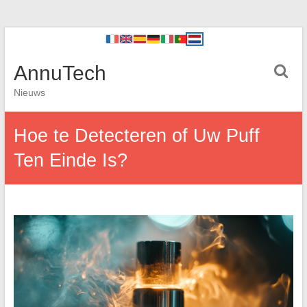
AnnuTech
Nieuws
Hoe te Detecteren of Uw Puff
Ten Einde Is?