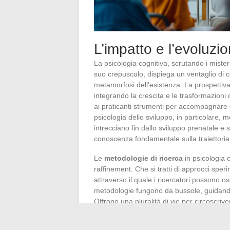
L’impatto e l’evoluzi
La psicologia cognitiva, scrutando i mister
suo crepuscolo, dispiega un ventaglio di c
metamorfosi dell’esistenza. La prospettiva
integrando la crescita e le trasformazioni 
ai praticanti strumenti per accompagnare og
psicologia dello sviluppo, in particolare, m
intrecciano fin dallo sviluppo prenatale e s
conoscenza fondamentale sulla traiettori
Le
metodologie di ricerca
in psicologia c
raffinement. Che si tratti di approcci sper
attraverso il quale i ricercatori possono 
metodologie fungono da bussole, guidando 
Offrono una pluralità di vie per circoscriv
scienza della cognizione sia rigorosa che 
e le scoperte.