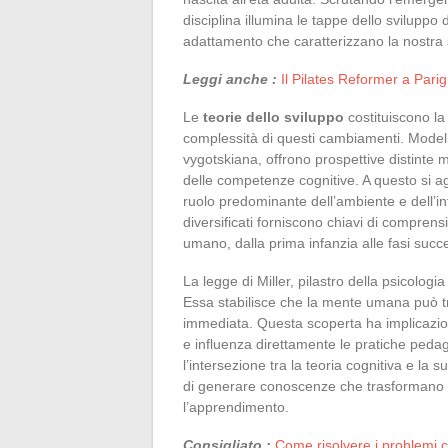
disciplina illumina le tappe dello sviluppo
adattamento che caratterizzano la nostra 
Leggi anche :
Il Pilates Reformer a Parig
Le
teorie dello sviluppo
costituiscono la
complessità di questi cambiamenti. Modelli
vygotskiana, offrono prospettive distinte
delle competenze cognitive. A questo si ag
ruolo predominante dell’ambiente e dell’in
diversificati forniscono chiavi di comprens
umano, dalla prima infanzia alle fasi succe
La legge di Miller, pilastro della psicologia
Essa stabilisce che la mente umana può tr
immediata. Questa scoperta ha implicazio
e influenza direttamente le pratiche peda
l’intersezione tra la teoria cognitiva e la
di generare conoscenze che trasformano at
l’apprendimento.
Consigliato :
Come risolvere i problemi 