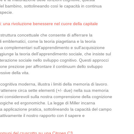
 del bambino, sottolineando così le capacità in continua
specie.
i: una rivoluzione benessere nel cuore della capitale
 struttura concettuale che consente di afferrare la
 emblematici, come la teoria piagetiana e la teoria
 ma complementari sull’apprendimento e sull’acquisizione
giunge la teoria dell’apprendimento sociale, che insiste sul
terazione sociale nello sviluppo cognitivo. Questi approcci
ione preziose per affrontare il continuum dello sviluppo
ssive della vita.
 cognitiva moderna, illustra i limiti della memoria di lavoro.
attenere circa sette elementi (+/- due) nella sua memoria
ni considerevoli sulla nostra comprensione della cognizione
gogiche ed ergonomiche. La legge di Miller incarna
 sua applicazione pratica, sottolineando la capacità del campo
tivamente il nostro rapporto con il sapere e
comuni del cruscotto su una Citroen C3