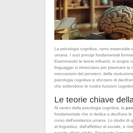
La psicologia cognitiva, ramo essenziale d
umana. I suoi principi fondamentali forma
Esaminando le teorie influenti, si scopre 
linguaggio si intrecciano per plasmare la
meccanismi del pensiero, della risoluzione 
psicologia cognitiva si sforzano di decifra
che sottendono le nostre funzioni cogniti
Le teorie chiave dell
Al centro della psicologia cognitiva, la
psi
fondamentale che si dedica a decifrare le
corso dell’esistenza umana. Lo studio di q
al linguistico, dall’affettivo al sociale, e
nascita all’età adulta. Scrutando l’emerge