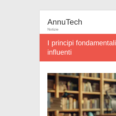
AnnuTech
Notizie
I principi fondamental
influenti