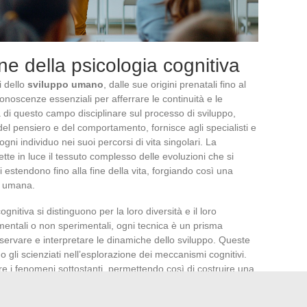
one della psicologia cognitiva
i dello
sviluppo umano
, dalle sue origini prenatali fino al
onoscenze essenziali per afferrare le continuità e le
 di questo campo disciplinare sul processo di sviluppo,
del pensiero e del comportamento, fornisce agli specialisti e
ni individuo nei suoi percorsi di vita singolari. La
ette in luce il tessuto complesso delle evoluzioni che si
i estendono fino alla fine della vita, forgiando così una
a umana.
ognitiva si distinguono per la loro diversità e il loro
imentali o non sperimentali, ogni tecnica è un prisma
osservare e interpretare le dinamiche dello sviluppo. Queste
gli scienziati nell’esplorazione dei meccanismi cognitivi.
ere i fenomeni sottostanti, permettendo così di costruire una
evolutiva, in costante risonanza con i progressi tecnologici