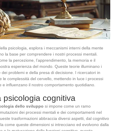
ella psicologia, esplora i meccanismi interni della mente
no la base per comprendere i nostri processi mentali.
come la percezione, l’apprendimento, la memoria e il
 nostra esperienza del mondo. Queste teorie illuminano i
dei problemi e della presa di decisione. I ricercatori in
re le complessità del cervello, mettendo in luce i processi
ve e influenzano il nostro comportamento quotidiano.
a psicologia cognitiva
cologia dello sviluppo
si impone come un ramo
 mutazioni dei processi mentali e dei comportamenti nel
ueste trasformazioni abbraccia diversi aspetti, dal cognitivo
 rivela come queste dimensioni si intrecciano ed evolvono dalla
re e la maturazione delle funzioni cognitive, questa