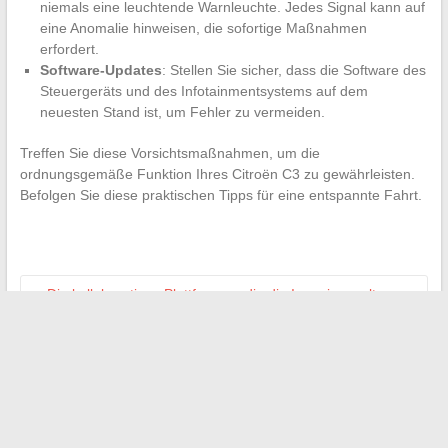
niemals eine leuchtende Warnleuchte. Jedes Signal kann auf
eine Anomalie hinweisen, die sofortige Maßnahmen
erfordert.
Software-Updates
: Stellen Sie sicher, dass die Software des
Steuergeräts und des Infotainmentsystems auf dem
neuesten Stand ist, um Fehler zu vermeiden.
Treffen Sie diese Vorsichtsmaßnahmen, um die
ordnungsgemäße Funktion Ihres Citroën C3 zu gewährleisten.
Befolgen Sie diese praktischen Tipps für eine entspannte Fahrt.
←
Die kollaborativen Plattformen, die die Ingenieurwelt
revolutionieren
Frauen, die das Konzept von Schönheit in Frankreich neu
definieren
→
Suchen