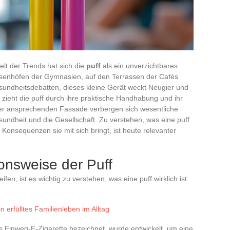
elt der Trends hat sich die
puff
als ein unverzichtbares
usenhöfen der Gymnasien, auf den Terrassen der Cafés
sundheitsdebatten, dieses kleine Gerät weckt Neugier und
ieht die puff durch ihre praktische Handhabung und ihr
er ansprechenden Fassade verbergen sich wesentliche
undheit und die Gesellschaft. Zu verstehen, was eine puff
he Konsequenzen sie mit sich bringt, ist heute relevanter
ionsweise der Puff
, ist es wichtig zu verstehen, was eine puff wirklich ist
in erfülltes Familienleben im Alltag
 als Einweg-E-Zigarette bezeichnet, wurde entwickelt, um eine