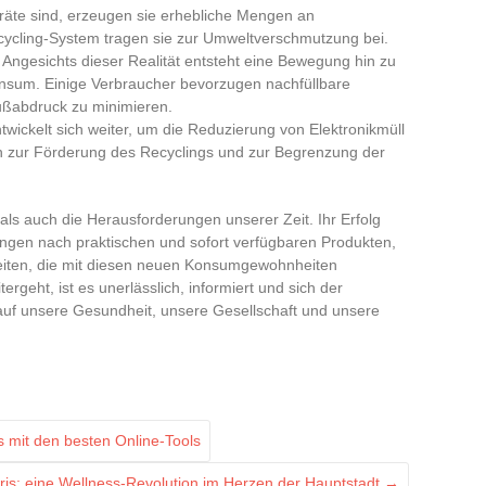
räte sind, erzeugen sie erhebliche Mengen an
ecycling-System tragen sie zur Umweltverschmutzung bei.
: Angesichts dieser Realität entsteht eine Bewegung hin zu
sum. Einige Verbraucher bevorzugen nachfüllbare
Fußabdruck zu minimieren.
wickelt sich weiter, um die Reduzierung von Elektronikmüll
zur Förderung des Recyclings und zur Begrenzung der
 als auch die Herausforderungen unserer Zeit. Ihr Erfolg
ngen nach praktischen und sofort verfügbaren Produkten,
keiten, die mit diesen neuen Konsumgewohnheiten
rgeht, ist es unerlässlich, informiert und sich der
 auf unsere Gesundheit, unsere Gesellschaft und unsere
s mit den besten Online-Tools
aris: eine Wellness-Revolution im Herzen der Hauptstadt
→