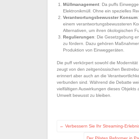
Müllmanagement
: Da puffs Einwegge
Elektronikmüll. Ohne ein spezielles R
Verantwortungsbewusster Konsum
einem verantwortungsbewussteren Kon
Alternativen, um ihren ökologischen 
Regulierungen
: Die Gesetzgebung ent
zu fördern. Dazu gehören Maßnahmen 
Produktion von Einweggeräten.
Die puff verkörpert sowohl die Modernität
zeugt von den zeitgenössischen Bestrebu
erinnert aber auch an die Verantwortlich
verbunden sind. Während die Debatte weite
vielfältigen Auswirkungen dieses Objekts
Umwelt bewusst zu bleiben.
←
Verbessern Sie Ihr Streaming-Erlebni
Der Pilates Reformer in P