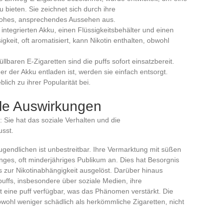
bieten. Sie zeichnet sich durch ihre
nfrohes, ansprechendes Aussehen aus.
n integrierten Akku, einen Flüssigkeitsbehälter und einen
eit, oft aromatisiert, kann Nikotin enthalten, obwohl
llbaren E-Zigaretten sind die puffs sofort einsatzbereit.
er der Akku entladen ist, werden sie einfach entsorgt.
lich zu ihrer Popularität bei.
ale Auswirkungen
t: Sie hat das soziale Verhalten und die
usst.
ugendlichen ist unbestreitbar. Ihre Vermarktung mit süßen
nges, oft minderjähriges Publikum an. Dies hat Besorgnis
 zur Nikotinabhängigkeit ausgelöst. Darüber hinaus
 puffs, insbesondere über soziale Medien, ihre
st eine puff verfügbar, was das Phänomen verstärkt. Die
wohl weniger schädlich als herkömmliche Zigaretten, nicht