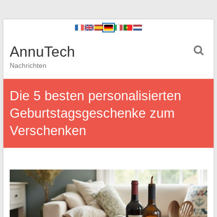
AnnuTech
Nachrichten
Die 5 besten personalisierten
Geburtstagsgeschenke zum
Verschenken