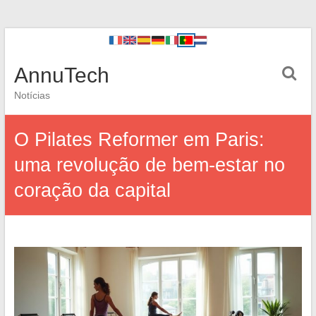
AnnuTech
Notícias
O Pilates Reformer em Paris:
uma revolução de bem-estar no
coração da capital