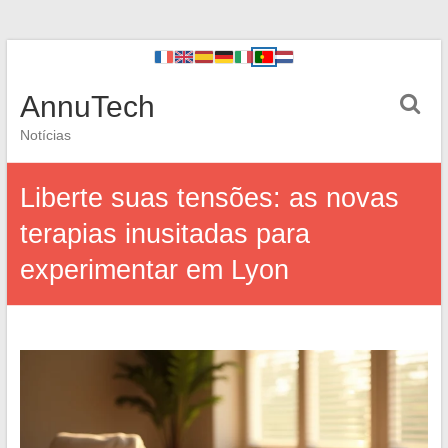
AnnuTech
Notícias
Liberte suas tensões: as novas
terapias inusitadas para
experimentar em Lyon