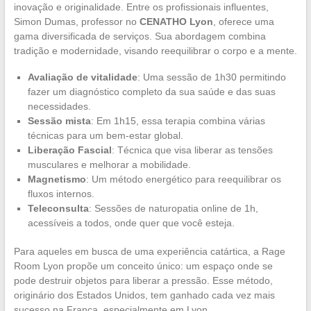
inovação e originalidade. Entre os profissionais influentes,
Simon Dumas, professor no
CENATHO Lyon
, oferece uma
gama diversificada de serviços. Sua abordagem combina
tradição e modernidade, visando reequilibrar o corpo e a mente.
Avaliação de vitalidade
: Uma sessão de 1h30 permitindo
fazer um diagnóstico completo da sua saúde e das suas
necessidades.
Sessão mista
: Em 1h15, essa terapia combina várias
técnicas para um bem-estar global.
Liberação Fascial
: Técnica que visa liberar as tensões
musculares e melhorar a mobilidade.
Magnetismo
: Um método energético para reequilibrar os
fluxos internos.
Teleconsulta
: Sessões de naturopatia online de 1h,
acessíveis a todos, onde quer que você esteja.
Para aqueles em busca de uma experiência catártica, a Rage
Room Lyon propõe um conceito único: um espaço onde se
pode destruir objetos para liberar a pressão. Esse método,
originário dos Estados Unidos, tem ganhado cada vez mais
sucesso na França, especialmente em Lyon.