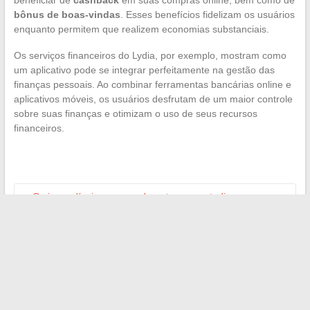
beneficiar de
cashback
em suas compras online, bem como de
bônus de boas-vindas
. Esses benefícios fidelizam os usuários
enquanto permitem que realizem economias substanciais.
Os serviços financeiros do Lydia, por exemplo, mostram como
um aplicativo pode se integrar perfeitamente na gestão das
finanças pessoais. Ao combinar ferramentas bancárias online e
aplicativos móveis, os usuários desfrutam de um maior controle
sobre suas finanças e otimizam o uso de seus recursos
financeiros.
←
Os imperdíveis para ver durante uma estadia em
Bordighera, a joia da Riviera Italiana
Melhore sua experiência de streaming com as melhores
ferramentas online
→
Search