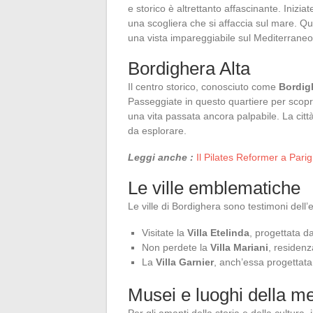
e storico è altrettanto affascinante. Inizia
una scogliera che si affaccia sul mare. Qu
una vista impareggiabile sul Mediterraneo
Bordighera Alta
Il centro storico, conosciuto come
Bordig
Passeggiate in questo quartiere per scopri
una vita passata ancora palpabile. La cit
da esplorare.
Leggi anche :
Il Pilates Reformer a Parig
Le ville emblematiche
Le ville di Bordighera sono testimoni dell’
Visitate la
Villa Etelinda
, progettata d
Non perdete la
Villa Mariani
, residenz
La
Villa Garnier
, anch’essa progettata
Musei e luoghi della m
Per gli amanti della storia e della cultura, 