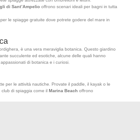
ete spiagge attrezzate con ombrelloni e lettini.
gli di Sant’Ampelio
offrono scenari ideali per bagni in tutta
 per le spiagge gratuite dove potrete godere del mare in
nca
Bordighera, è una vera meraviglia botanica. Questo giardino
iante succulente ed esotiche, alcune delle quali hanno
i appassionati di botanica e i curiosi.
 per le attività nautiche. Provate il paddle, il kayak o le
I club di spiaggia come il
Marina Beach
offrono
li
uno dei tanti ristoranti della città. Gustate le specialità locali
. Accompagnate il vostro pasto con un bicchiere di
 della regione prodotto da vigneti come la
Tenuta