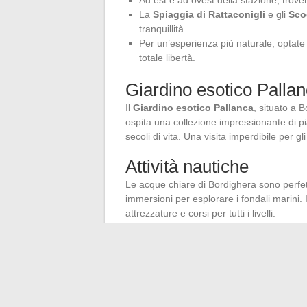
Ad est e ad ovest della stazione, trover
La
Spiaggia di Rattaconigli
e gli
Sco
tranquillità.
Per un’esperienza più naturale, optate
totale libertà.
Giardino esotico Palla
Il
Giardino esotico Pallanca
, situato a 
ospita una collezione impressionante di p
secoli di vita. Una visita imperdibile per gl
Attività nautiche
Le acque chiare di Bordighera sono perfette
immersioni per esplorare i fondali marini. 
attrezzature e corsi per tutti i livelli.
Gastronomia e vini loca
Dopo una giornata di attività, rilassatevi in 
come il
Cappon Magro
o il
Brandacujùn
Rossese di Dolceacqua
, un vino tipico
Selvadolce
.