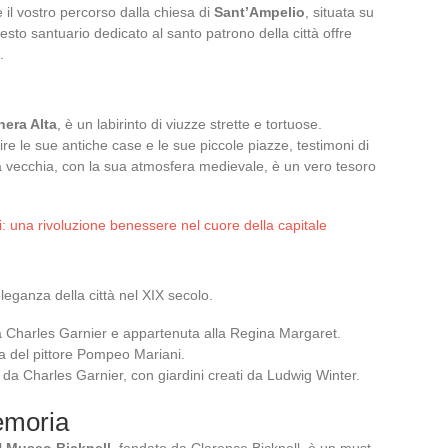
te il vostro percorso dalla chiesa di
Sant’Ampelio
, situata su
esto santuario dedicato al santo patrono della città offre
.
hera Alta
, è un labirinto di viuzze strette e tortuose.
re le sue antiche case e le sue piccole piazze, testimoni di
tà vecchia, con la sua atmosfera medievale, è un vero tesoro
i: una rivoluzione benessere nel cuore della capitale
eleganza della città nel XIX secolo.
a Charles Garnier e appartenuta alla Regina Margaret.
a del pittore Pompeo Mariani.
 da Charles Garnier, con giardini creati da Ludwig Winter.
emoria
il
Museo Bicknell
, fondato da Clarence Bicknell, è un must.