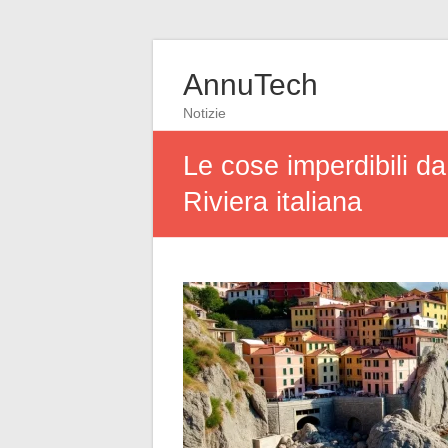
AnnuTech
Notizie
Le cose imperdibili d
Riviera italiana