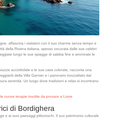
ne, affascina i visitatori con il suo charme senza tempo e
ttà della Riviera italiana, spesso oscurata dalle sue celebri
sseggiate lungo le sue spiagge di sabbia fine e ammirate le
 viuzze acciottolate e le sue case colorate, racconta una
ureggianti della Villa Garnier e i panorami mozzafiato dal
ra serenità. Un luogo dove tradizioni e relax si incontrano
: le nuove terapie insolite da provare a Lione
orici di Bordighera
e e ai suoi paesaggi pittoreschi. Il suo patrimonio culturale