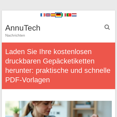
AnnuTech
Nachrichten
Laden Sie Ihre kostenlosen
druckbaren Gepäcketiketten
herunter: praktische und schnelle
PDF-Vorlagen