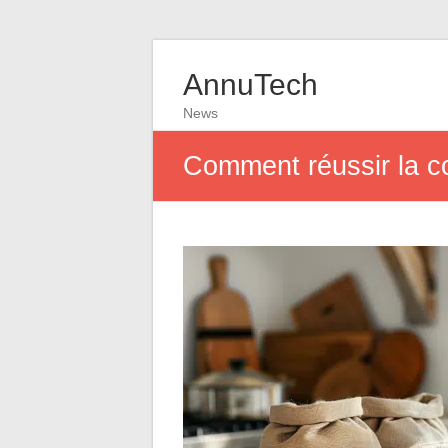
AnnuTech
News
Comment réussir la co