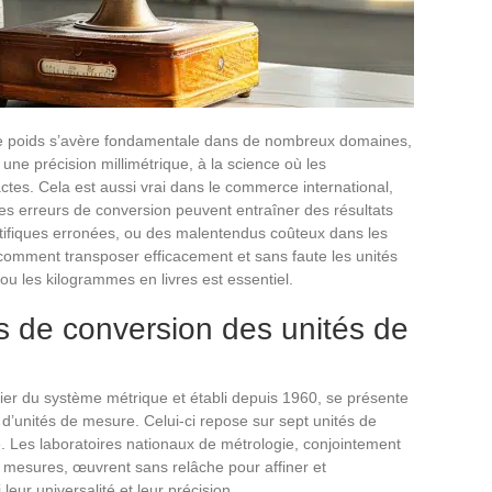
 de poids s’avère fondamentale dans de nombreux domaines,
t une précision millimétrique, à la science où les
tes. Cela est aussi vrai dans le commerce international,
 Les erreurs de conversion peuvent entraîner des résultats
tifiques erronées, ou des malentendus coûteux dans les
omment transposer efficacement et sans faute les unités
les kilogrammes en livres est essentiel.
es de conversion des unités de
itier du système métrique et établi depuis 1960, se présente
’unités de mesure. Celui-ci repose sur sept unités de
. Les laboratoires nationaux de métrologie, conjointement
 mesures, œuvrent sans relâche pour affiner et
leur universalité et leur précision.