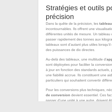
Stratégies et outils 
précision
Dans la quête de la précision, les
tablea
incontournables. Ils offrent une visualisa
différentes unités de mesure. Un tableau
passer rapidement des tonnes aux kilogramm
tableaux sont d’autant plus utiles lorsqu’i
des puissances de dix directes.
Au-delà des tableaux, une multitude d’
ap
sont déployées pour faciliter la conversi
à jour en fonction des standards actuels,
une fiabilité accrue. Ils constituent une 
particuliers qui souhaitent convertir diff
Pour les conversions plus techniques, néc
de conversion
devient essentiel. Ces fa
passer d’une unité à une autre, doivent êt
application correcte sont primordiales pou
domaines scientifique et industriel où la 