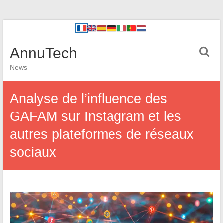
AnnuTech
News
Analyse de l’influence des
GAFAM sur Instagram et les
autres plateformes de réseaux
sociaux