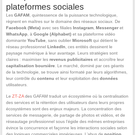
plateformes sociales
Les
GAFAM
, quintessence de la puissance technologique,
règnent en maîtres sur le domaine des réseaux sociaux. De
Facebook (Meta)
avec ses filiales
Instagram
,
Messenger
et
WhatsApp
, à
Google (Alphabet)
et sa plateforme vidéo
dominante
YouTube
, sans oublier
Microsoft
qui détient le
réseau professionnel
LinkedIn
, ces entités dessinent le
paysage numérique à leur avantage. Leurs stratégies sont
claires : maximiser les
revenus publicitaires
et accroître leur
capitalisation boursière
. Le marché, dominé par ces géants
de la technologie, se trouve ainsi formaté par leurs algorithmes,
leur contrôle du
contenu
et leur exploitation des
données
utilisateurs.
Le
ZT-ZA
des GAFAM traduit un écosystème où la centralisation
des services et la rétention des utilisateurs dans leurs propres
écosystèmes sont des enjeux majeurs. La concentration des
services de messagerie, de partage de photos et vidéos, et de
réseautage professionnel sous l’égide des mêmes entreprises
évince la concurrence et façonne les interactions sociales selon
des logiques commerciales impérieuses. L’abus de
position