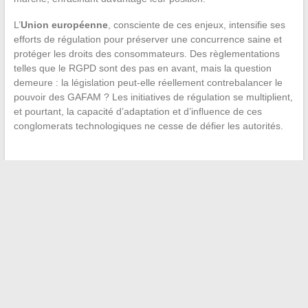
L’
Union européenne
, consciente de ces enjeux, intensifie ses
efforts de régulation pour préserver une concurrence saine et
protéger les droits des consommateurs. Des règlementations
telles que le RGPD sont des pas en avant, mais la question
demeure : la législation peut-elle réellement contrebalancer le
pouvoir des GAFAM ? Les initiatives de régulation se multiplient,
et pourtant, la capacité d’adaptation et d’influence de ces
conglomerats technologiques ne cesse de défier les autorités.
←
Développez votre palette musicale avec les meilleures
plateformes en ligne
Les meilleures plateformes en ligne pour suivre vos sports
favoris
→
Recherche